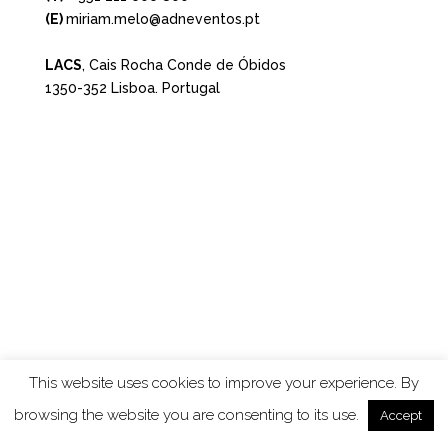
(E)
miriam.melo@adneventos.pt
LACS
, Cais Rocha Conde de Óbidos
1350-352 Lisboa. Portugal
This website uses cookies to improve your experience. By
browsing the website you are consenting to its use.
Accept
Designed by
Elegant Themes
| Powered by
WordPress