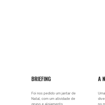
BRIEFING
A 
Foi nos pedido um jantar de
Uma
Natal, com um atividade de
dive
grupo e alojamento.
no m